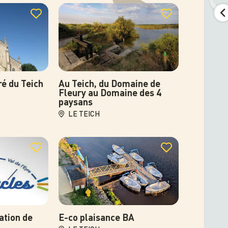
Photo
ré du Teich
Au Teich, du Domaine de
Fleury au Domaine des 4
paysans
LE TEICH
Photo
ation de
E-co plaisance BA