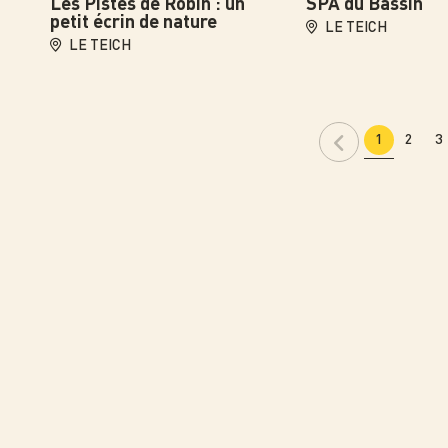
Les Pistes de Robin : un
SPA du Bassin
petit écrin de nature
LE TEICH
LE TEICH
1
2
3