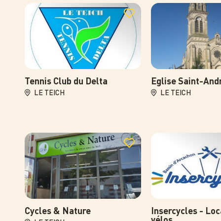
Photo
Photo
Tennis Club du Delta
Eglise Saint-And
LE TEICH
LE TEICH
Photo
Photo
Cycles & Nature
Insercycles - Loc
vélos