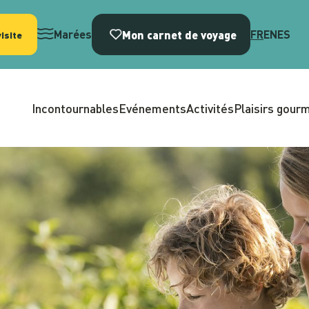
Mon carnet de voyage
Marées
FR
EN
ES
isite
Incontournables
Evénements
Activités
Plaisirs gour