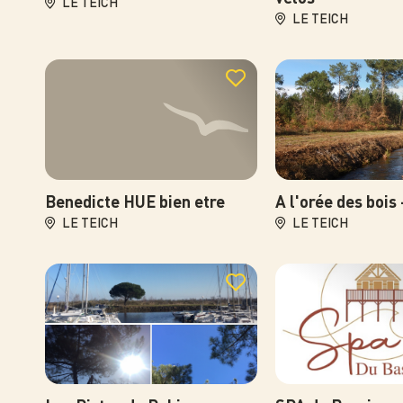
LE TEICH
LE TEICH
Photo
Benedicte HUE bien etre
A l'orée des bois
LE TEICH
LE TEICH
Photo
Photo