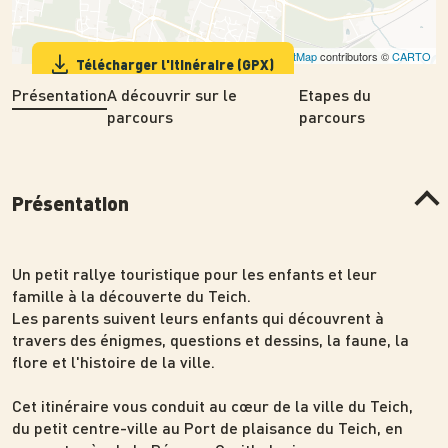
Leaflet
| ©
OpenStreetMap
contributors ©
CARTO
Télécharger l'itinéraire (GPX)
Présentation
A découvrir sur le
Etapes du
parcours
parcours
Présentation
Un petit rallye touristique pour les enfants et leur
famille à la découverte du Teich.
Les parents suivent leurs enfants qui découvrent à
travers des énigmes, questions et dessins, la faune, la
flore et l'histoire de la ville.
Cet itinéraire vous conduit au cœur de la ville du Teich,
du petit centre-ville au Port de plaisance du Teich, en