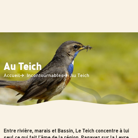
Panneau de gestion des cookies
Au Teich
Accueil
Incontournables
Au Teich
Photo
Entre rivière, marais et Bassin, Le Teich concentre à lui
seul ce qui fait l’âme de la région. Pagayez sur la Leyre