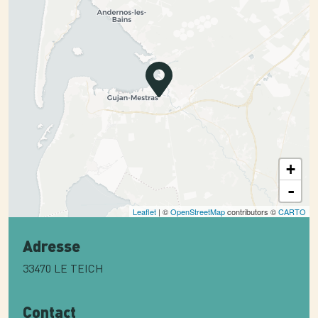
+
-
Leaflet
| ©
OpenStreetMap
contributors ©
CARTO
Adresse
33470
LE TEICH
Contact