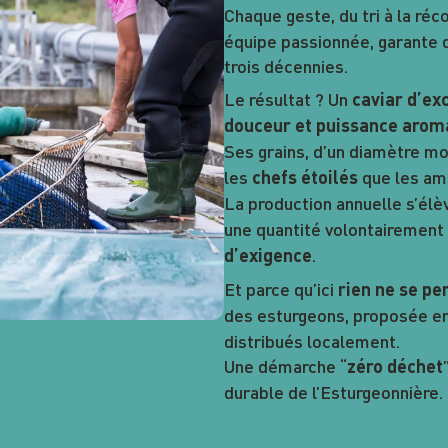
Chaque geste, du tri à la réc
équipe passionnée, garante d
trois décennies.
Le résultat ? Un
caviar d’ex
douceur et puissance arom
Ses grains, d’un diamètre m
les
que les am
chefs étoilés
La production annuelle s’élè
une quantité volontairement 
.
d’exigence
Et parce qu’ici
rien ne se pe
des esturgeons, proposée e
distribués localement.
Une démarche “
zéro déchet
durable de l’Esturgeonnière.