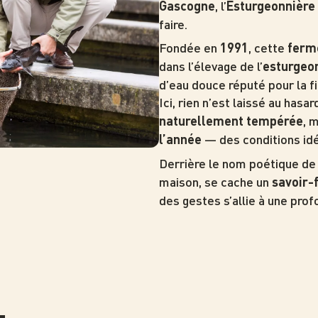
, l’
Gascogne
Esturgeonnière 
faire.
Fondée en
, cette
1991
ferm
dans l’élevage de l’
esturgeon
d’eau douce réputé pour la f
Ici, rien n’est laissé au hasar
, 
naturellement tempérée
— des conditions idé
l’année
Derrière le nom poétique d
maison, se cache un
savoir-f
des gestes s’allie à une pro