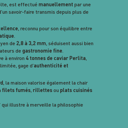
olte, est effectué
par une
manuellement
’un savoir-faire transmis depuis plus de
, reconnu pour son équilibre entre
cellence
.
atique
oyen de
, séduisent aussi bien
2,8 à 3,2 mm
ateurs de
.
gastronomie fine
ve à environ
,
4 tonnes de caviar Perlita
limitée, gage d’
authenticité et
, la maison valorise également la chair
rd
n
,
ou
filets fumés
rillettes
plats cuisinés
” qui illustre à merveille la philosophie