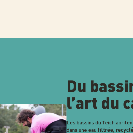
Du bassin
l’art du 
Les bassins du Teich abriten
dans une eau
filtrée, recycl