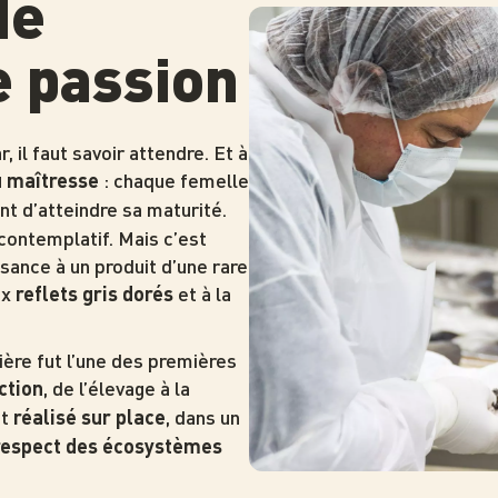
de
Photo
e passion
, il faut savoir attendre. Et à
: chaque femelle
u maîtresse
nt d’atteindre sa maturité.
contemplatif. Mais c’est
sance à un produit d’une rare
ux
et à la
reflets gris dorés
ière fut l’une des premières
, de l’élevage à la
ction
st
, dans un
réalisé sur place
respect des écosystèmes