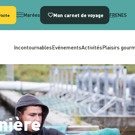
Mon carnet de voyage
Marées
FR
EN
ES
isite
Incontournables
Evénements
Activités
Plaisirs gour
nière