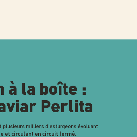
 à la boîte :
caviar Perlita
t plusieurs milliers d’esturgeons évoluant
.
ée et circulant en circuit fermé