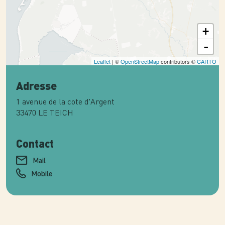
+
-
Leaflet
| ©
OpenStreetMap
contributors ©
CARTO
Adresse
1 avenue de la cote d'Argent
33470
LE TEICH
Contact
Mail
Mobile