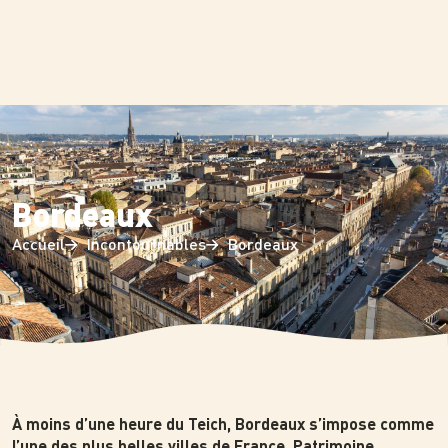
Panneau de gestion des cookies
Bordeaux
Accueil
Incontournables
Bordeaux
Photo
À moins d’une heure du Teich, Bordeaux s’impose comme
l’une des plus belles villes de France. Patrimoine