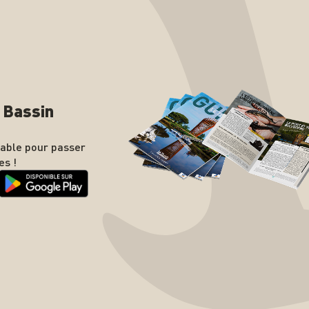
n Bassin
nable pour passer
es !