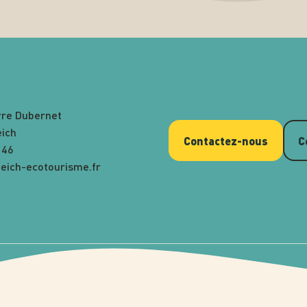
rre Dubernet
eich
Contactez-nous
C
 46
eich-ecotourisme.fr