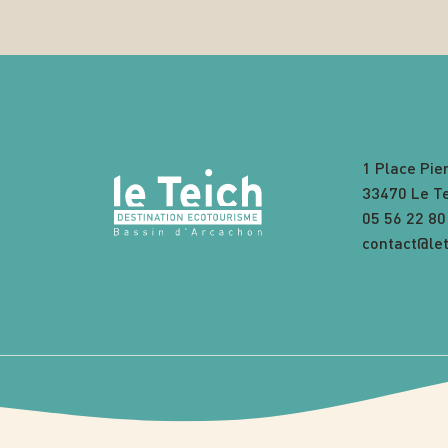
1 Place Pie
33470 Le T
05 56 22 80
contact@let