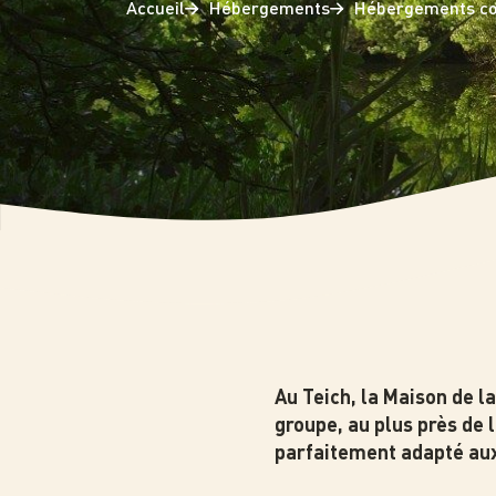
Accueil
Hébergements
Hébergements col
Photo
Au Teich, la Maison de l
groupe, au plus près de 
parfaitement adapté aux 