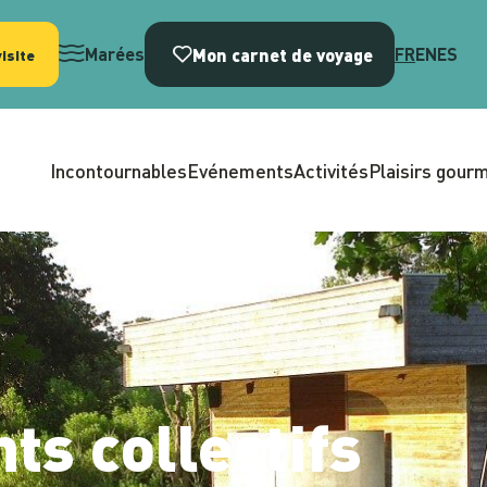
Mon carnet de voyage
Marées
FR
EN
ES
isite
Incontournables
Evénements
Activités
Plaisirs gour
s collectifs