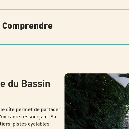
 à Comprendre
Photo
Photo
Photo
re du Bassin
le gîte permet de partager
’un cadre ressourçant. Sa
ntiers, pistes cyclables,