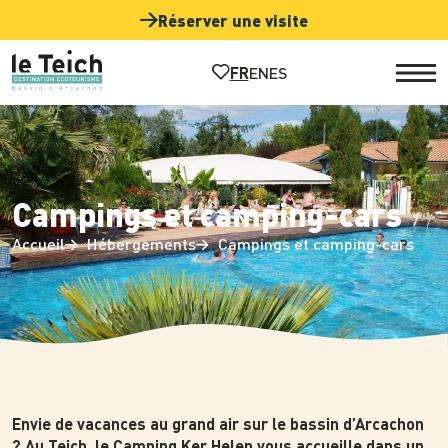
Panneau de gestion des cookies
Réserver une visite
EN
ES
FR
Campings et camping-cars
Accueil
Hébergements
Campings et camping-cars
Photo
Envie de vacances au grand air sur le bassin d’Arcachon
? Au Teich, le Camping Ker Helen vous accueille dans un