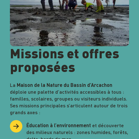
Missions et offres
proposées
La
Maison de la Nature du Bassin d’Arcachon
déploie une palette d’activités accessibles à tous :
familles, scolaires, groupes ou visiteurs individuels.
Ses missions principales s’articulent autour de trois
grands axes :
et découverte
Éducation à l’environnement
des milieux naturels : zones humides, forêts,
delta, bords de mer