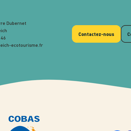
rre Dubernet
eich
Contactez-nous
C
 46
eich-ecotourisme.fr