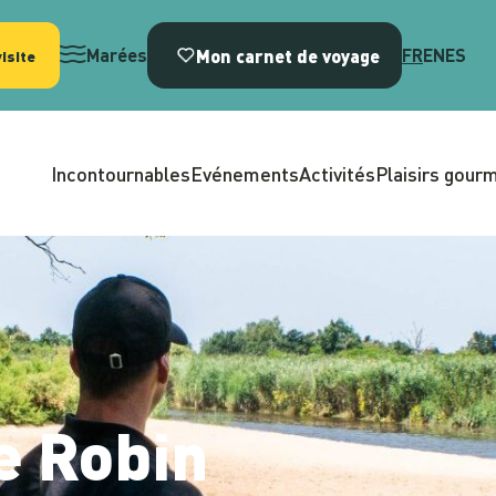
Mon carnet de voyage
Marées
FR
EN
ES
isite
Incontournables
Evénements
Activités
Plaisirs gour
e Robin