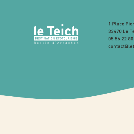
1 Place Pie
33470 Le T
05 56 22 80
contact@let