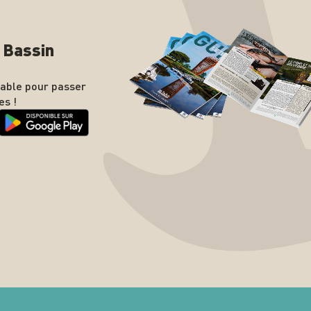
n Bassin
nable pour passer
es !