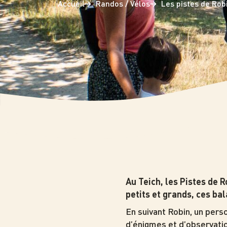
Accueil
Randos / Vélos
Les pistes de Rob
Photo
Au Teich, les Pistes de R
petits et grands, ces ba
En suivant Robin, un pers
d’énigmes et d’observatio