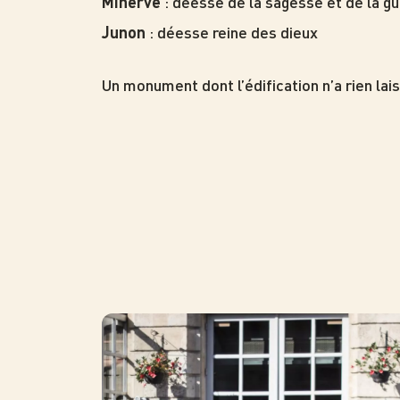
: déesse de la sagesse et de la g
Minerve
: déesse reine des dieux
Junon
Un monument dont l’édification n’a rien la
Photo