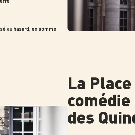
uerre
issé au hasard, en somme.
La Place 
comédie 
des Quin