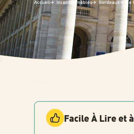
Accueil
Incontournables
Bordeaux
Le 
Photo
Facile À Lire et