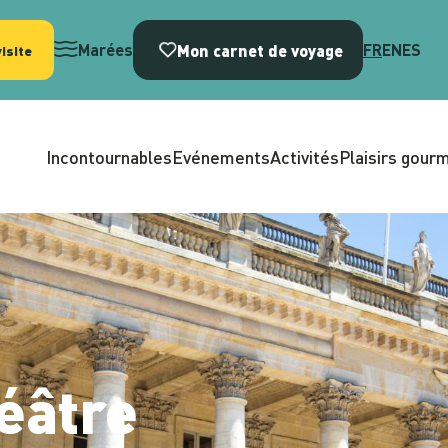
Mon carnet de voyage
Marées
FR
EN
ES
isite
Incontournables
Evénements
Activités
Plaisirs gour
éâtre