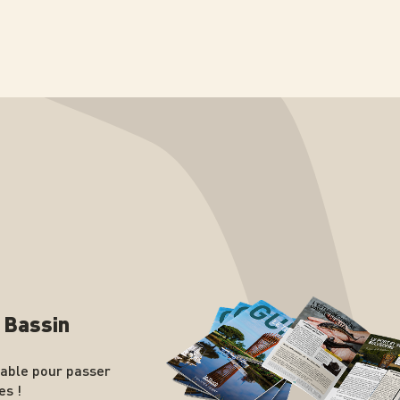
n Bassin
nable pour passer
es !