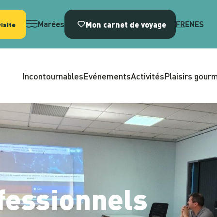
Mon carnet de voyage
Marées
FR
EN
ES
isite
Incontournables
Evénements
Activités
Plaisirs gour
fessionnels