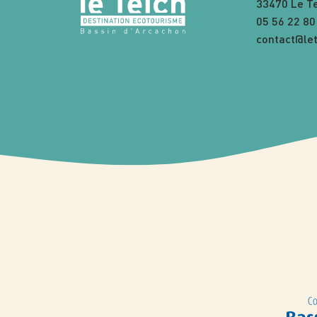
33470 Le T
05 56 22 80
contact@let