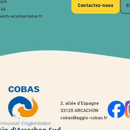
eich
Contactez-nous
C
 46
eich-ecotourisme.fr
2, allée d’Espagne
33120 ARCACHON
cobas@agglo-cobas.fr