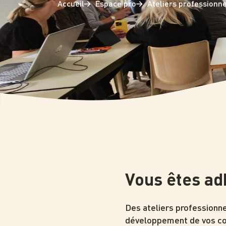
Accueil
Espace pro
Ateliers professionn
Photo
Vous êtes ad
Des ateliers professionne
développement de vos com