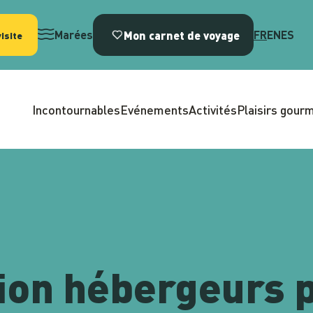
Mon carnet de voyage
Marées
FR
EN
ES
isite
Incontournables
Evénements
Activités
Plaisirs gour
on hébergeurs p