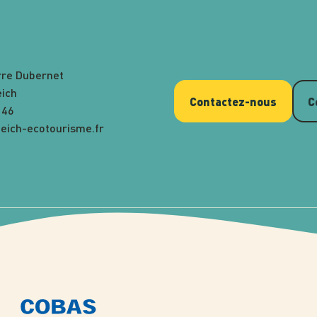
rre Dubernet
eich
Contactez-nous
C
 46
eich-ecotourisme.fr