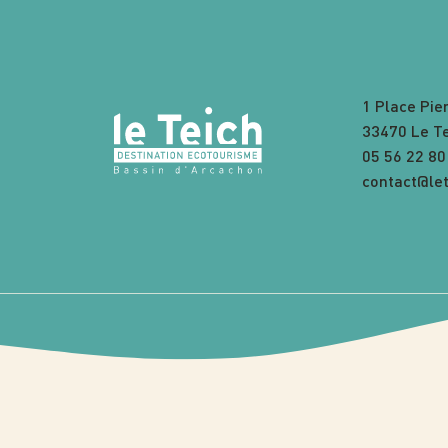
1 Place Pie
33470 Le T
05 56 22 80
contact@let