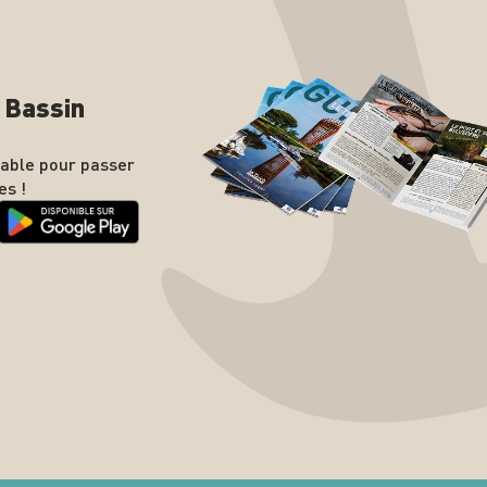
n Bassin
nable pour passer
es !