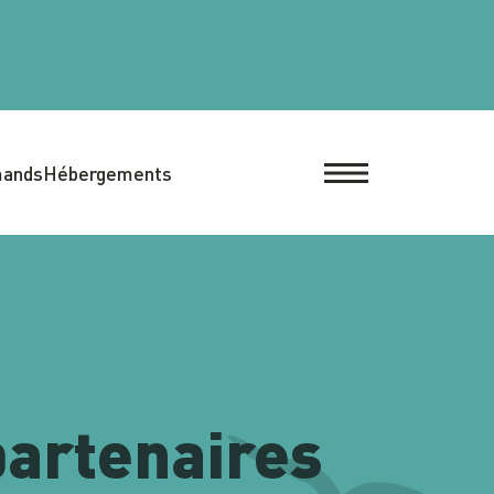
mands
Hébergements
artenaires