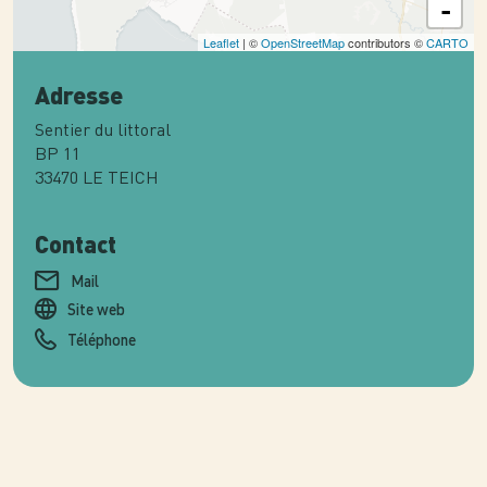
-
Leaflet
| ©
OpenStreetMap
contributors ©
CARTO
Adresse
Sentier du littoral
BP 11
33470
LE TEICH
Contact
Mail
Site web
Téléphone