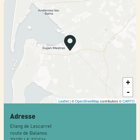
+
-
Leaflet
| ©
OpenStreetMap
contributors ©
CARTO
Adresse
Etang de Lescarret
route de Balanos
33470
LE TEICH