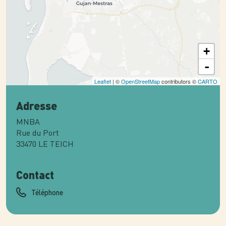
+
-
Leaflet
| ©
OpenStreetMap
contributors ©
CARTO
Adresse
MNBA
Rue du Port
33470
LE TEICH
Contact
Téléphone