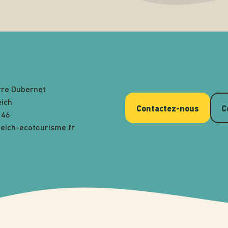
rre Dubernet
eich
Contactez-nous
C
 46
eich-ecotourisme.fr