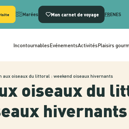
Mon carnet de voyage
Marées
FR
EN
ES
isite
Incontournables
Evénements
Activités
Plaisirs gour
 aux oiseaux du littoral : weekend oiseaux hivernants
x oiseaux du litt
eaux hivernants