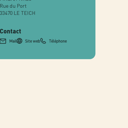
Rue du Port
33470
LE TEICH
Contact
Mail
Site web
Téléphone