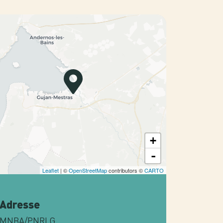
+
-
Leaflet
| ©
OpenStreetMap
contributors ©
CARTO
Adresse
MNBA/PNRLG