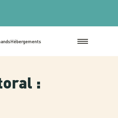
mands
Hébergements
oral :