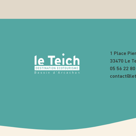
1 Place Pie
33470 Le T
05 56 22 80
contact@let