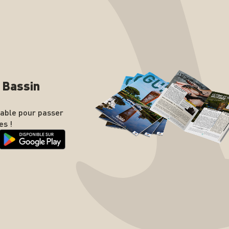
n Bassin
nable pour passer
es !