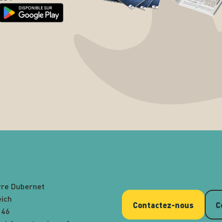
rre Dubernet
eich
Contactez-nous
C
 46