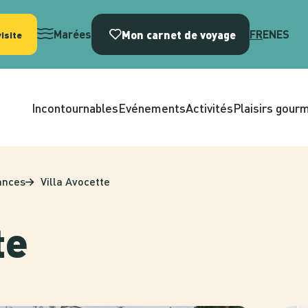
Mon carnet de voyage
Marées
FR
EN
ES
isite
Incontournables
Evénements
Activités
Plaisirs gour
ances
Villa Avocette
te