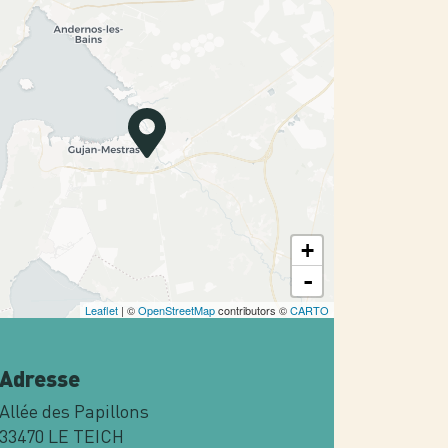
+
-
Leaflet
| ©
OpenStreetMap
contributors ©
CARTO
Adresse
Allée des Papillons
33470
LE TEICH