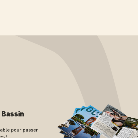
n Bassin
nable pour passer
es !