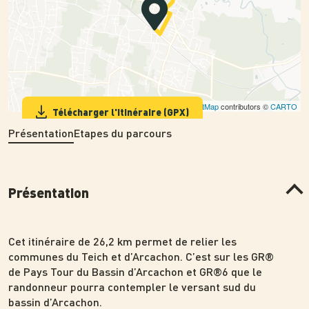
Leaflet
| ©
OpenStreetMap
contributors ©
CARTO
Télécharger l'itinéraire (GPX)
Présentation
Etapes du parcours
Présentation
Cet itinéraire de 26,2 km permet de relier les
communes du Teich et d’Arcachon. C’est sur les GR®
de Pays Tour du Bassin d’Arcachon et GR®6 que le
randonneur pourra contempler le versant sud du
bassin d’Arcachon.