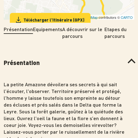
Leaflet
| ©
OpenStreetMap
contributors ©
CARTO
Télécharger l'itinéraire (GPX)
Présentation
Equipements
A découvrir sur le
Etapes du
parcours
parcours
Présentation
La petite Amazone dévoilera ses secrets à qui sait
l'écouter, l'observer. Territoire préservé et protégé,
l'homme y laisse toutefois son empreinte au détour
des écluses et prés salés dans le Delta que forme la
Leyre. Sous la forêt galerie, goûtez à la quiétude des
lieux. Ouvrez l'oeil la faune et la flore s'en donnent à
coeur joie. Voyez-vous les demoiselles virevolter?
Laissez-vous porter par le ruissellement de la rivière