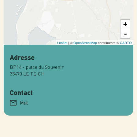
+
-
Leaflet
| ©
OpenStreetMap
contributors ©
CARTO
Adresse
BP14 - place du Souvenir
33470
LE TEICH
Contact
Mail