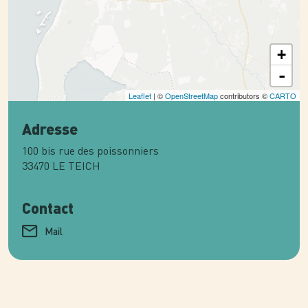
+
-
Leaflet
| ©
OpenStreetMap
contributors ©
CARTO
Adresse
100 bis rue des poissonniers
33470
LE TEICH
Contact
Mail