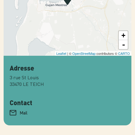
+
-
Leaflet
| ©
OpenStreetMap
contributors ©
CARTO
Adresse
3 rue St Louis
33470
LE TEICH
Contact
Mail