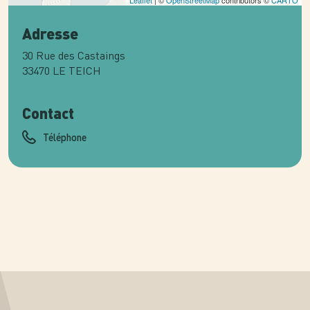
Leaflet
| ©
OpenStreetMap
contributors ©
CARTO
Adresse
30 Rue des Castaings
33470
LE TEICH
Contact
Téléphone