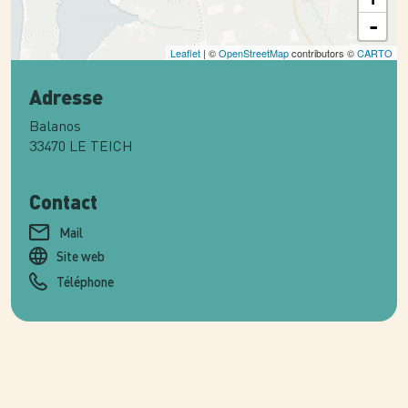
-
Leaflet
| ©
OpenStreetMap
contributors ©
CARTO
Adresse
Balanos
33470
LE TEICH
Contact
Mail
Site web
Téléphone