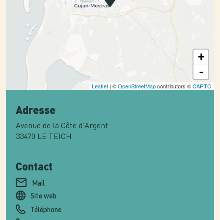
+
-
Leaflet
| ©
OpenStreetMap
contributors ©
CARTO
Adresse
Avenue de la Côte d'Argent
33470
LE TEICH
Contact
Mail
Site web
Téléphone